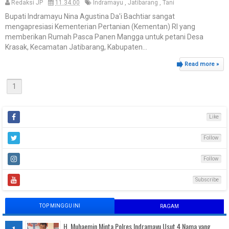
Redaksi JP
11.34.00
Indramayu
,
Jatibarang
,
Tani
Bupati Indramayu Nina Agustina Da'i Bachtiar sangat
mengapresiasi Kementerian Pertanian (Kementan) RI yang
memberikan Rumah Pasca Panen Mangga untuk petani Desa
Krasak, Kecamatan Jatibarang, Kabupaten...
Read more »
1
Like
Follow
Follow
Subscribe
TOP MINGGU INI
RAGAM
H. Muhaemin Minta Polres Indramayu Usut 4 Nama yang