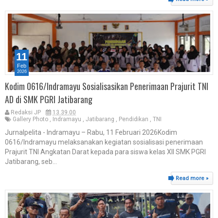
11
Feb
2026
Kodim 0616/Indramayu Sosialisasikan Penerimaan Prajurit TNI
AD di SMK PGRI Jatibarang
Redaksi JP
13.39.00
Gallery Photo
,
Indramayu
,
Jatibarang
,
Pendidikan
,
TNI
Jurnalpelita - Indramayu – Rabu, 11 Februari 2026Kodim
0616/Indramayu melaksanakan kegiatan sosialisasi penerimaan
Prajurit TNI Angkatan Darat kepada para siswa kelas XII SMK PGRI
Jatibarang, seb...
Read more »