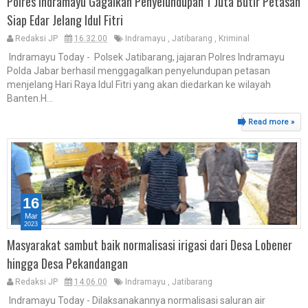
Polres Indramayu Gagalkan Penyelundupan 1 Juta Butir Petasan
Siap Edar Jelang Idul Fitri
Redaksi JP
16.32.00
Indramayu
,
Jatibarang
,
Kriminal
Indramayu Today - Polsek Jatibarang, jajaran Polres Indramayu
Polda Jabar berhasil menggagalkan penyelundupan petasan
menjelang Hari Raya Idul Fitri yang akan diedarkan ke wilayah
Banten.H...
Read more »
16
Mar
2023
Masyarakat sambut baik normalisasi irigasi dari Desa Lobener
hingga Desa Pekandangan
Redaksi JP
14.06.00
Indramayu
,
Jatibarang
Indramayu Today - Dilaksanakannya normalisasi saluran air