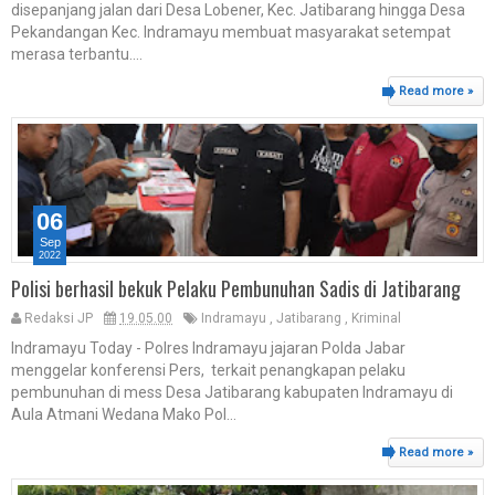
disepanjang jalan dari Desa Lobener, Kec. Jatibarang hingga Desa
Pekandangan Kec. Indramayu membuat masyarakat setempat
merasa terbantu....
Read more »
06
Sep
2022
Polisi berhasil bekuk Pelaku Pembunuhan Sadis di Jatibarang
Redaksi JP
19.05.00
Indramayu
,
Jatibarang
,
Kriminal
Indramayu Today - Polres Indramayu jajaran Polda Jabar
menggelar konferensi Pers, terkait penangkapan pelaku
pembunuhan di mess Desa Jatibarang kabupaten Indramayu di
Aula Atmani Wedana Mako Pol...
Read more »