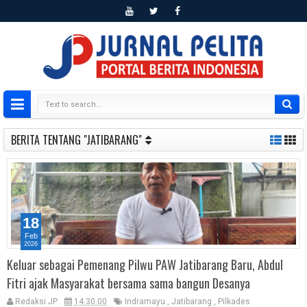
BERITA TENTANG "JATIBARANG"
18
Feb
2026
Keluar sebagai Pemenang Pilwu PAW Jatibarang Baru, Abdul
Fitri ajak Masyarakat bersama sama bangun Desanya
Redaksi JP
14.30.00
Indramayu
,
Jatibarang
,
Pilkades