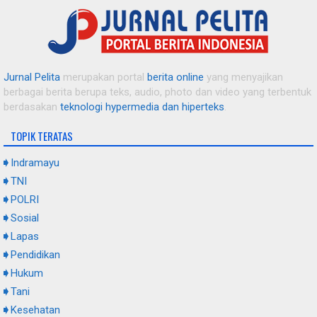
Dituduh Nikah Siri dengan Kepsek, Guru SD di Indramayu
Angkat Bicara dan Bongkar Teror Mantan Suami
Jurnal Pelita
merupakan portal
berita online
yang menyajikan
berbagai berita berupa teks, audio, photo dan video yang terbentuk
Atasi Berkah Musim Tanam, Pemdes Langut dan Petani
berdasakan
teknologi hypermedia dan hiperteks
.
Kompak "Ngobor Tikus" demi Amankan Padi Muda
TOPIK TERATAS
Bekali Warga Binaan dengan Keterampilan, Lapas Indramayu
Indramayu
Gelar Pelatihan Budidaya dan Olahan Jamur Tiram
TNI
POLRI
Sosial
AKBP Prianggo Resmi Jabat Kapolres Indramayu, Toni RM
Berharap Perkara Mangkrak Cepat Dituntaskan
Lapas
Pendidikan
Hukum
Tani
Kesehatan