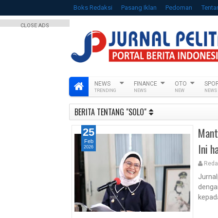
Boks Redaksi
Pasang Iklan
Pedoman
Tenta
CLOSE ADS
NEWS
FINANCE
OTO
SPO
TRENDING
NEWS
NEW
NEWS
BERITA TENTANG "SOLO"
Mant
25
Feb
Ini h
2026
Reda
Jurna
dengan
kepad