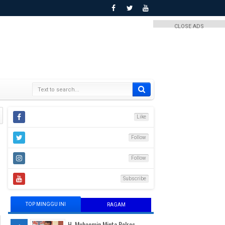
CLOSE ADS
Like
Follow
Follow
Subscribe
TOP MINGGU INI
RAGAM
H. Muhaemin Minta Polres