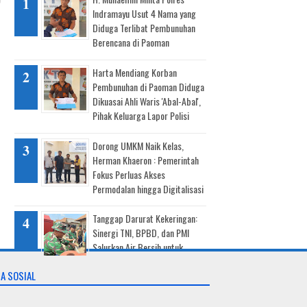
Indramayu Usut 4 Nama yang
Diduga Terlibat Pembunuhan
Berencana di Paoman
Harta Mendiang Korban
Pembunuhan di Paoman Diduga
Dikuasai Ahli Waris 'Abal-Abal',
Pihak Keluarga Lapor Polisi
Dorong UMKM Naik Kelas,
Herman Khaeron : Pemerintah
Fokus Perluas Akses
Permodalan hingga Digitalisasi
Tanggap Darurat Kekeringan:
Sinergi TNI, BPBD, dan PMI
Salurkan Air Bersih untuk
Warga Pasekan
A SOSIAL
Bukan Sekadar Bantuan Ringan,
TNI AD Bangun Solusi Air Bersih