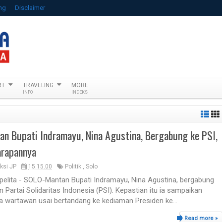
ng
Disclaimer
RT
TRAVELING
MORE
INFO
INDEKS
an Bupati Indramayu, Nina Agustina, Bergabung ke PSI,
arapannya
ksi JP
15.15.00
Politik
,
Solo
lpelita - SOLO-Mantan Bupati Indramayu, Nina Agustina, bergabung
 Partai Solidaritas Indonesia (PSI). Kepastian itu ia sampaikan
a wartawan usai bertandang ke kediaman Presiden ke...
Read more »