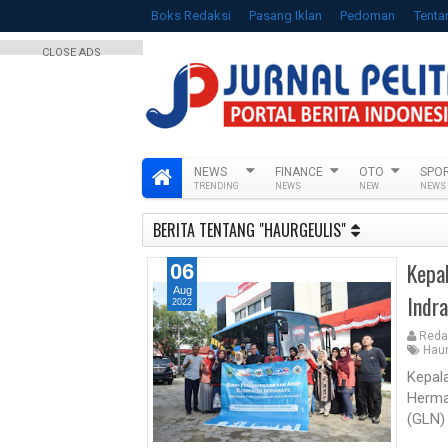
Boks Redaksi
Pasang Iklan
Pedoman
Tenta
CLOSE ADS
NEWS
FINANCE
OTO
SPO
TRENDING
NEWS
NEW
NEWS
BERITA TENTANG "HAURGEULIS"
Kepa
06
Aug
Indr
2022
Reda
Haur
Kepal
Herma
(GLN)