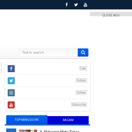
CLOSE ADS
Like
Follow
Follow
Subscribe
TOP MINGGU INI
RAGAM
H. Muhaemin Minta Polres