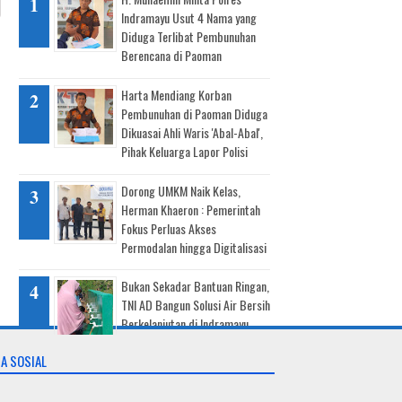
Indramayu Usut 4 Nama yang
Diduga Terlibat Pembunuhan
Berencana di Paoman
Harta Mendiang Korban
Pembunuhan di Paoman Diduga
Dikuasai Ahli Waris 'Abal-Abal',
Pihak Keluarga Lapor Polisi
Dorong UMKM Naik Kelas,
Herman Khaeron : Pemerintah
Fokus Perluas Akses
Permodalan hingga Digitalisasi
Bukan Sekadar Bantuan Ringan,
TNI AD Bangun Solusi Air Bersih
Berkelanjutan di Indramayu
A SOSIAL
Senyum Warga Karang Malang,
Krangkeng Kembali
Mengembang Usai Diguyur Air