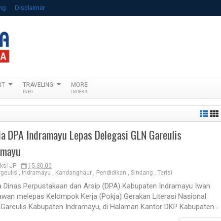
ng
Disclaimer
RT
TRAVELING
MORE
INFO
INDEKS
la DPA Indramayu Lepas Delegasi GLN Gareulis
amayu
ksi JP
15.30.00
geulis
,
Indramayu
,
Kandanghaur
,
Pendidikan
,
Sindang
,
Terisi
a Dinas Perpustakaan dan Arsip (DPA) Kabupaten Indramayu Iwan
wan melepas Kelompok Kerja (Pokja) Gerakan Literasi Nasional
 Gareulis Kabupaten Indramayu, di Halaman Kantor DKP Kabupaten...