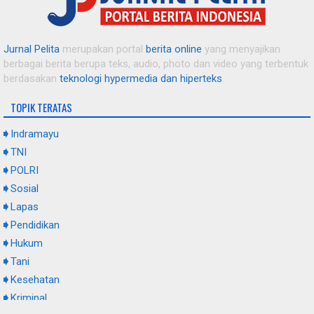
Tanggap Darurat Kekeringan: Sinergi TNI, BPBD, dan PMI
Salurkan Air Bersih untuk Warga Pasekan
Jurnal Pelita
merupakan portal
berita online
yang menyajikan
berbagai berita berupa teks, audio, photo dan video yang terbentuk
Bekali Warga Binaan dengan Keterampilan, Lapas Indramayu
berdasakan
teknologi hypermedia dan hiperteks
.
Gelar Pelatihan Budidaya dan Olahan Jamur Tiram
TOPIK TERATAS
Gandeng Poktan Rapi Jaya Putra, Garda NasDem Indramayu
Indramayu
Siapkan Kawasan Ekowisata Mangrove Pantai Tiris
TNI
POLRI
Sosial
AKBP Prianggo Resmi Jabat Kapolres Indramayu, Toni RM
Berharap Perkara Mangkrak Cepat Dituntaskan
Lapas
Pendidikan
Hukum
Tani
Kesehatan
Kriminal