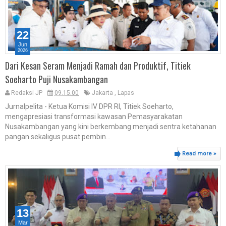
22
Jun
2026
Dari Kesan Seram Menjadi Ramah dan Produktif, Titiek
Soeharto Puji Nusakambangan
Redaksi JP
09.15.00
Jakarta
,
Lapas
Jurnalpelita - Ketua Komisi IV DPR RI, Titiek Soeharto,
mengapresiasi transformasi kawasan Pemasyarakatan
Nusakambangan yang kini berkembang menjadi sentra ketahanan
pangan sekaligus pusat pembin...
Read more »
13
Mar