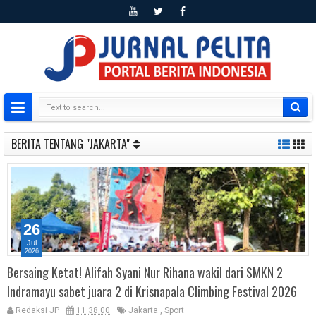
BERITA TENTANG "JAKARTA"
26
Jul
2026
Bersaing Ketat! Alifah Syani Nur Rihana wakil dari SMKN 2
Indramayu sabet juara 2 di Krisnapala Climbing Festival 2026
Redaksi JP
11.38.00
Jakarta
,
Sport