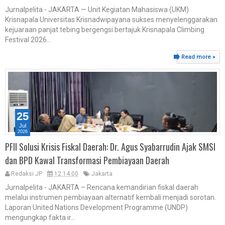
Jurnalpelita - ​JAKARTA — Unit Kegiatan Mahasiswa (UKM)
Krisnapala Universitas Krisnadwipayana sukses menyelenggarakan
kejuaraan panjat tebing bergengsi bertajuk Krisnapala Climbing
Festival 2026...
Read more »
25
Jul
2026
PFII Solusi Krisis Fiskal Daerah: Dr. Agus Syabarrudin Ajak SMSI
dan BPD Kawal Transformasi Pembiayaan Daerah
Redaksi JP
12.14.00
Jakarta
Jurnalpelita - JAKARTA – Rencana kemandirian fiskal daerah
melalui instrumen pembiayaan alternatif kembali menjadi sorotan.
Laporan United Nations Development Programme (UNDP)
mengungkap fakta ir...