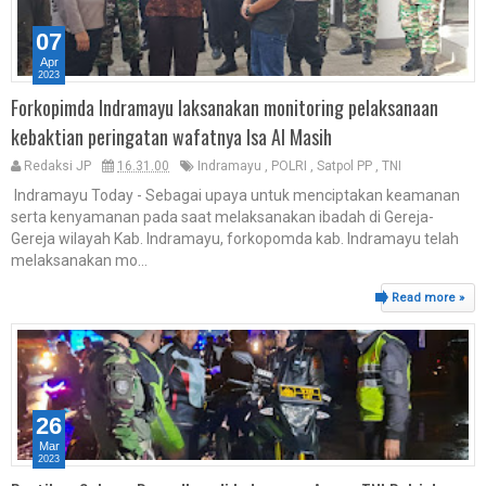
07
Apr
2023
Forkopimda Indramayu laksanakan monitoring pelaksanaan
kebaktian peringatan wafatnya Isa Al Masih
Redaksi JP
16.31.00
Indramayu
,
POLRI
,
Satpol PP
,
TNI
Indramayu Today - Sebagai upaya untuk menciptakan keamanan
serta kenyamanan pada saat melaksanakan ibadah di Gereja-
Gereja wilayah Kab. Indramayu, forkopomda kab. Indramayu telah
melaksanakan mo...
Read more »
26
Mar
2023