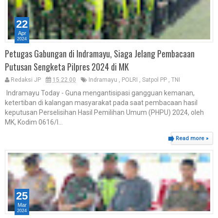
22
Apr
2024
Petugas Gabungan di Indramayu, Siaga Jelang Pembacaan
Putusan Sengketa Pilpres 2024 di MK
Redaksi JP
15.22.00
Indramayu
,
POLRI
,
Satpol PP
,
TNI
Indramayu Today - Guna mengantisipasi gangguan kemanan,
ketertiban di kalangan masyarakat pada saat pembacaan hasil
keputusan Perselisihan Hasil Pemilihan Umum (PHPU) 2024, oleh
MK, Kodim 0616/I...
Read more »
25
Mar
2024