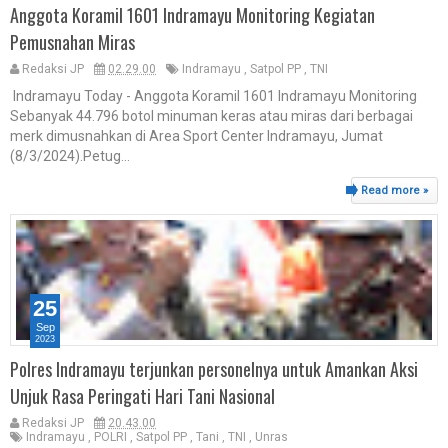
Anggota Koramil 1601 Indramayu Monitoring Kegiatan
Pemusnahan Miras
Redaksi JP
02.29.00
Indramayu
,
Satpol PP
,
TNI
Indramayu Today - Anggota Koramil 1601 Indramayu Monitoring
Sebanyak 44.796 botol minuman keras atau miras dari berbagai
merk dimusnahkan di Area Sport Center Indramayu, Jumat
(8/3/2024).Petug...
Read more »
25
Sep
2023
Polres Indramayu terjunkan personelnya untuk Amankan Aksi
Unjuk Rasa Peringati Hari Tani Nasional
Redaksi JP
20.43.00
Indramayu
,
POLRI
,
Satpol PP
,
Tani
,
TNI
,
Unras