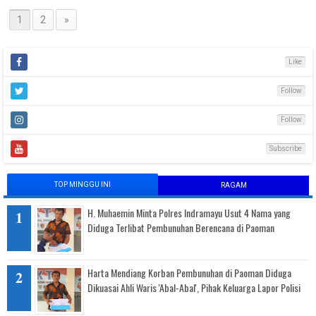
1
2
»
Like
Follow
Follow
Subscribe
TOP MINGGU INI
RAGAM
H. Muhaemin Minta Polres Indramayu Usut 4 Nama yang
Diduga Terlibat Pembunuhan Berencana di Paoman
Harta Mendiang Korban Pembunuhan di Paoman Diduga
Dikuasai Ahli Waris 'Abal-Abal', Pihak Keluarga Lapor Polisi