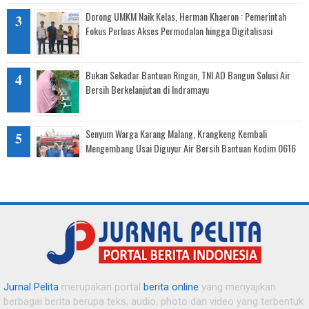
Dorong UMKM Naik Kelas, Herman Khaeron : Pemerintah
Fokus Perluas Akses Permodalan hingga Digitalisasi
Bukan Sekadar Bantuan Ringan, TNI AD Bangun Solusi Air
Bersih Berkelanjutan di Indramayu
Senyum Warga Karang Malang, Krangkeng Kembali
Mengembang Usai Diguyur Air Bersih Bantuan Kodim 0616
Indramayu
Tanggap Darurat Kekeringan: Sinergi TNI, BPBD, dan PMI
Salurkan Air Bersih untuk Warga Pasekan
Dituduh Nikah Siri dengan Kepsek, Guru SD di Indramayu
Angkat Bicara dan Bongkar Teror Mantan Suami
Jurnal Pelita
merupakan portal
berita online
yang menyajikan
berbagai berita berupa teks, audio, photo dan video yang terbentuk