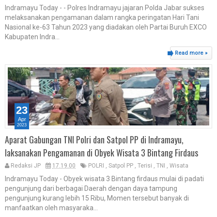
Indramayu Today - - Polres Indramayu jajaran Polda Jabar sukses
melaksanakan pengamanan dalam rangka peringatan Hari Tani
Nasional ke-63 Tahun 2023 yang diadakan oleh Partai Buruh EXCO
Kabupaten Indra...
Read more »
23
Apr
2023
Aparat Gabungan TNI Polri dan Satpol PP di Indramayu,
laksanakan Pengamanan di Obyek Wisata 3 Bintang Firdaus
Redaksi JP
17.19.00
POLRI
,
Satpol PP
,
Terisi
,
TNI
,
Wisata
Indramayu Today - Obyek wisata 3 Bintang firdaus mulai di padati
pengunjung dari berbagai Daerah dengan daya tampung
pengunjung kurang lebih 15 Ribu, Momen tersebut banyak di
manfaatkan oleh masyaraka...