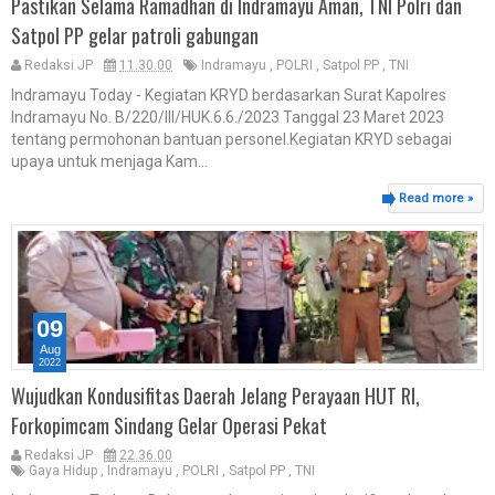
Pastikan Selama Ramadhan di Indramayu Aman, TNI Polri dan
Satpol PP gelar patroli gabungan
Redaksi JP
11.30.00
Indramayu
,
POLRI
,
Satpol PP
,
TNI
Indramayu Today - Kegiatan KRYD berdasarkan Surat Kapolres
Indramayu No. B/220/III/HUK.6.6./2023 Tanggal 23 Maret 2023
tentang permohonan bantuan personel.Kegiatan KRYD sebagai
upaya untuk menjaga Kam...
Read more »
09
Aug
2022
Wujudkan Kondusifitas Daerah Jelang Perayaan HUT RI,
Forkopimcam Sindang Gelar Operasi Pekat
Redaksi JP
22.36.00
Gaya Hidup
,
Indramayu
,
POLRI
,
Satpol PP
,
TNI