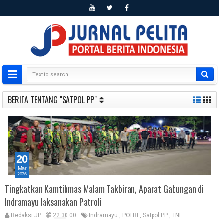
BERITA TENTANG "SATPOL PP"
20
Mar
2026
Tingkatkan Kamtibmas Malam Takbiran, Aparat Gabungan di
Indramayu laksanakan Patroli
Redaksi JP
22.30.00
Indramayu
,
POLRI
,
Satpol PP
,
TNI