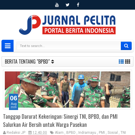
BERITA TENTANG "BPBD"
06
Aug
2026
Tanggap Darurat Kekeringan: Sinergi TNI, BPBD, dan PMI
Salurkan Air Bersih untuk Warga Pasekan
Redaksi JP
12.40.00
Alam
,
BPBD
,
Indramayu
,
PMI
,
Sosial
,
TNI