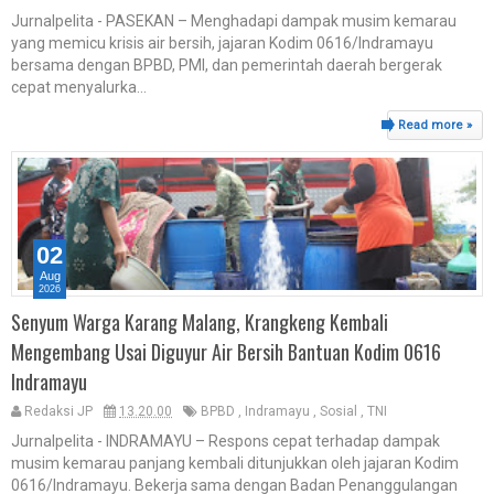
Jurnalpelita - PASEKAN – Menghadapi dampak musim kemarau
yang memicu krisis air bersih, jajaran Kodim 0616/Indramayu
bersama dengan BPBD, PMI, dan pemerintah daerah bergerak
cepat menyalurka...
Read more »
02
Aug
2026
Senyum Warga Karang Malang, Krangkeng Kembali
Mengembang Usai Diguyur Air Bersih Bantuan Kodim 0616
Indramayu
Redaksi JP
13.20.00
BPBD
,
Indramayu
,
Sosial
,
TNI
Jurnalpelita - INDRAMAYU – Respons cepat terhadap dampak
musim kemarau panjang kembali ditunjukkan oleh jajaran Kodim
0616/Indramayu. Bekerja sama dengan Badan Penanggulangan