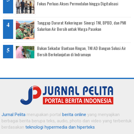
Fokus Perluas Akses Permodalan hingga Digitalisasi
Tanggap Darurat Kekeringan: Sinergi TNI, BPBD, dan PMI
Salurkan Air Bersih untuk Warga Pasekan
Bukan Sekadar Bantuan Ringan, TNI AD Bangun Solusi Air
Bersih Berkelanjutan di Indramayu
Atasi Berkah Musim Tanam, Pemdes Langut dan Petani
Kompak "Ngobor Tikus" demi Amankan Padi Muda
Senyum Warga Karang Malang, Krangkeng Kembali
Mengembang Usai Diguyur Air Bersih Bantuan Kodim 0616
Indramayu
Jurnal Pelita
merupakan portal
berita online
yang menyajikan
berbagai berita berupa teks, audio, photo dan video yang terbentuk
Bekali Warga Binaan dengan Keterampilan, Lapas Indramayu
berdasakan
teknologi hypermedia dan hiperteks
.
Gelar Pelatihan Budidaya dan Olahan Jamur Tiram