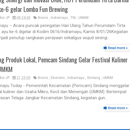
ke-6 gelar Lomba Fun Brewing
ksi JP
08.24.00
Bisnis
,
Indramayu
,
TNI
,
UMKM
mayu – Acara puncak peringatan Hari Ulang Tahun Perumdam Tirta
 ayu ke-6 digelar di Kodim 0616/Indramayu, Kamis 8/01/26Kegiatan
njadi penutup rangkaian perayaan sekaligus wujud sinergi...
Read more »
ng Produk Lokal, Pemcam Sindang Gelar Festival Kuliner
 UMKM
ksi JP
21.23.00
Bisnis
,
Ekonomi
,
Indramayu
,
Sindang
,
UMKM
mayu Today - Pemerintah Kecamatan (Pemcam) Sindang menggelar
al kuliner dan Usaha Mikro, Kecil dan Menengah (UMKM). Bertempat
wasan Telaga Jangkar Kecamatan Sindang, kegiatan gun...
Read more »