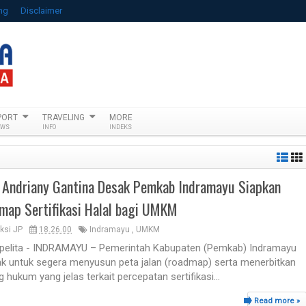
ng
Disclaimer
PORT
TRAVELING
MORE
EWS
INFO
INDEKS
y Andriany Gantina Desak Pemkab Indramayu Siapkan
map Sertifikasi Halal bagi UMKM
ksi JP
18.26.00
Indramayu
,
UMKM
lpelita - INDRAMAYU – Pemerintah Kabupaten (Pemkab) Indramayu
ak untuk segera menyusun peta jalan (roadmap) serta menerbitkan
 hukum yang jelas terkait percepatan sertifikasi...
Read more »