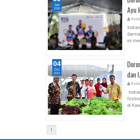
Jan
Ayu 
2026
Reda
Indra
darma
ini me
Doro
04
Oct
dan
2022
Reda
Indra
festiv
di Ka
1