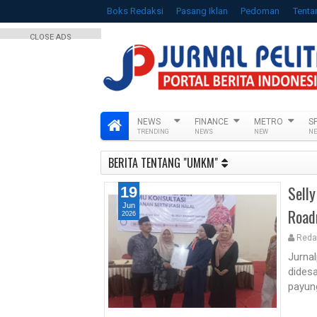
Boks Redaksi
Pasang Iklan
Pedoman
Tenta
CLOSE ADS
NEWS
FINANCE
METRO
S
TRENDING
NEWS
NEW
N
BERITA TENTANG "UMKM"
Sell
19
Jun
Road
2026
Reda
Jurna
dides
payung