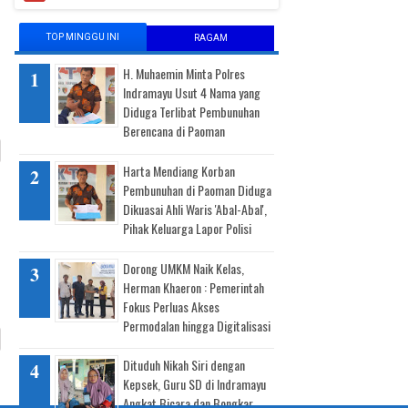
TOP MINGGU INI
RAGAM
H. Muhaemin Minta Polres
Indramayu Usut 4 Nama yang
Diduga Terlibat Pembunuhan
Berencana di Paoman
Harta Mendiang Korban
Pembunuhan di Paoman Diduga
Dikuasai Ahli Waris 'Abal-Abal',
Pihak Keluarga Lapor Polisi
Dorong UMKM Naik Kelas,
Herman Khaeron : Pemerintah
Fokus Perluas Akses
Permodalan hingga Digitalisasi
Dituduh Nikah Siri dengan
Kepsek, Guru SD di Indramayu
Angkat Bicara dan Bongkar