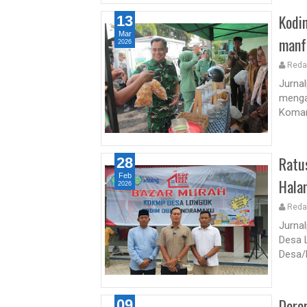
Kodi
13
Mar
manf
2026
Reda
Jurna
menga
Komand
Ratu
28
Feb
Hala
2026
Reda
Jurna
Desa 
Desa/
Doro
09