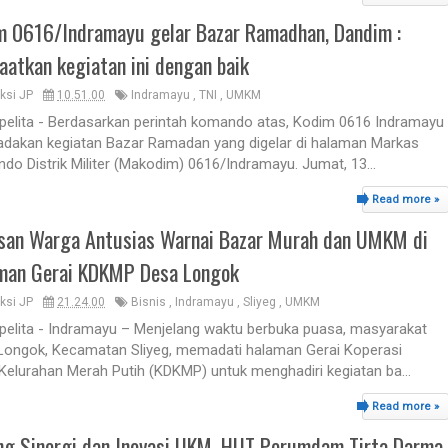
m 0616/Indramayu gelar Bazar Ramadhan, Dandim :
aatkan kegiatan ini dengan baik
ksi JP
10.51.00
Indramayu
,
TNI
,
UMKM
lpelita - Berdasarkan perintah komando atas, Kodim 0616 Indramayu
dakan kegiatan Bazar Ramadan yang digelar di halaman Markas
o Distrik Militer (Makodim) 0616/Indramayu. Jumat, 13...
Read more »
san Warga Antusias Warnai Bazar Murah dan UMKM di
man Gerai KDKMP Desa Longok
ksi JP
21.24.00
Bisnis
,
Indramayu
,
Sliyeg
,
UMKM
lpelita - Indramayu – Menjelang waktu berbuka puasa, masyarakat
Longok, Kecamatan Sliyeg, memadati halaman Gerai Koperasi
Kelurahan Merah Putih (KDKMP) untuk menghadiri kegiatan ba...
Read more »
ng Sinergi dan Inovasi UKM, HUT Perumdam Tirta Darma