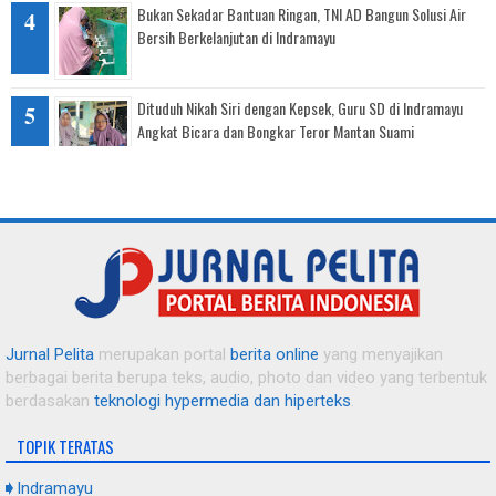
Bukan Sekadar Bantuan Ringan, TNI AD Bangun Solusi Air
Bersih Berkelanjutan di Indramayu
Dituduh Nikah Siri dengan Kepsek, Guru SD di Indramayu
Angkat Bicara dan Bongkar Teror Mantan Suami
Senyum Warga Karang Malang, Krangkeng Kembali
Mengembang Usai Diguyur Air Bersih Bantuan Kodim 0616
Indramayu
Tanggap Darurat Kekeringan: Sinergi TNI, BPBD, dan PMI
Salurkan Air Bersih untuk Warga Pasekan
Jurnal Pelita
merupakan portal
berita online
yang menyajikan
berbagai berita berupa teks, audio, photo dan video yang terbentuk
Bekali Warga Binaan dengan Keterampilan, Lapas Indramayu
berdasakan
teknologi hypermedia dan hiperteks
.
Gelar Pelatihan Budidaya dan Olahan Jamur Tiram
TOPIK TERATAS
AKBP Prianggo Resmi Jabat Kapolres Indramayu, Toni RM
Indramayu