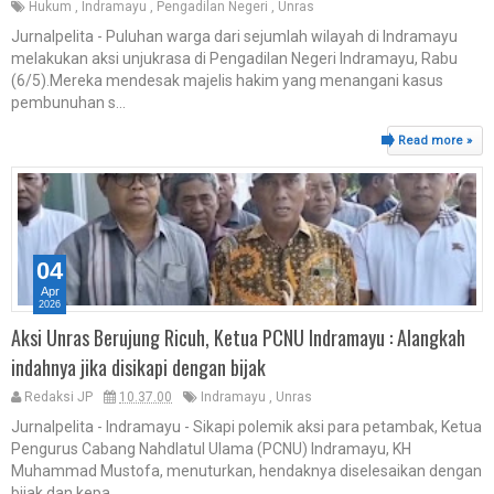
Hukum
,
Indramayu
,
Pengadilan Negeri
,
Unras
Jurnalpelita - Puluhan warga dari sejumlah wilayah di Indramayu
melakukan aksi unjukrasa di Pengadilan Negeri Indramayu, Rabu
(6/5).Mereka mendesak majelis hakim yang menangani kasus
pembunuhan s...
Read more »
04
Apr
2026
Aksi Unras Berujung Ricuh, Ketua PCNU Indramayu : Alangkah
indahnya jika disikapi dengan bijak
Redaksi JP
10.37.00
Indramayu
,
Unras
Jurnalpelita - Indramayu - Sikapi polemik aksi para petambak, Ketua
Pengurus Cabang Nahdlatul Ulama (PCNU) Indramayu, KH
Muhammad Mustofa, menuturkan, hendaknya diselesaikan dengan
bijak dan kepa...