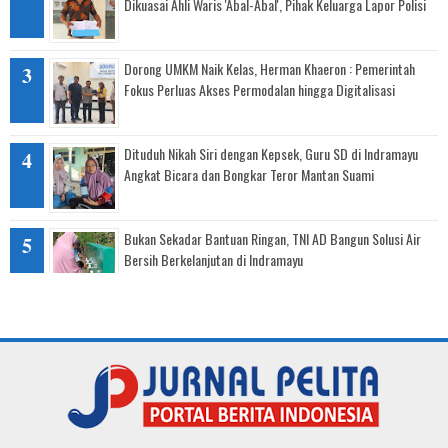
Dikuasai Ahli Waris 'Abal-Abal', Pihak Keluarga Lapor Polisi
Dorong UMKM Naik Kelas, Herman Khaeron : Pemerintah
Fokus Perluas Akses Permodalan hingga Digitalisasi
Dituduh Nikah Siri dengan Kepsek, Guru SD di Indramayu
Angkat Bicara dan Bongkar Teror Mantan Suami
Bukan Sekadar Bantuan Ringan, TNI AD Bangun Solusi Air
Bersih Berkelanjutan di Indramayu
Senyum Warga Karang Malang, Krangkeng Kembali
Mengembang Usai Diguyur Air Bersih Bantuan Kodim 0616
Indramayu
Tanggap Darurat Kekeringan: Sinergi TNI, BPBD, dan PMI
Salurkan Air Bersih untuk Warga Pasekan