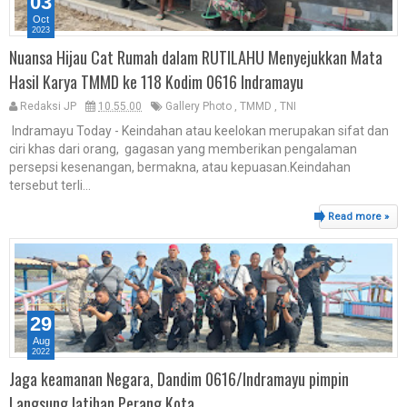
03
Oct
2023
Nuansa Hijau Cat Rumah dalam RUTILAHU Menyejukkan Mata
Hasil Karya TMMD ke 118 Kodim 0616 Indramayu
Redaksi JP
10.55.00
Gallery Photo
,
TMMD
,
TNI
Indramayu Today - Keindahan atau keelokan merupakan sifat dan
ciri khas dari orang, gagasan yang memberikan pengalaman
persepsi kesenangan, bermakna, atau kepuasan.Keindahan
tersebut terli...
Read more »
29
Aug
2022
Jaga keamanan Negara, Dandim 0616/Indramayu pimpin
Langsung latihan Perang Kota