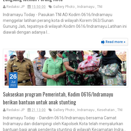
Redaksi JP
15.50.00
Gallery Photo
,
Indramayu
,
TNI
Indramayu Today - Pasukan TNI AD Kodim 0616/Indramayu
menggelar latihan perang kota di wilayah Korem 063/Sunan
Gunung Jati, tepatnya di wilayah Kodim 0616/Indramayu.Latihan ini
diawali dengan adanya l...
Read more »
26
Jul
2022
Sukseskan program Pemerintah, Kodim 0616/Indramayu
berikan bantuan untuk anak stunting
Redaksi JP
21.13.00
Gallery Photo
,
Indramayu
,
Kesehatan
,
TNI
Indramayu Today - Dandim 0616/Indramayu bersama Camat
Indramayu dan didampingi oleh Kapolsek Kota telah menyalurkan
bantuan bagi anak penderita stunting di wilayah Kecamatan Indra...