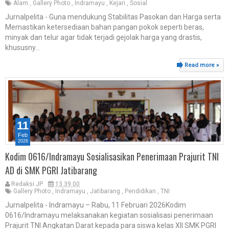
Alam
,
Gallery Photo
,
Indramayu
,
Kejari
,
Sosial
Jurnalpelita - Guna mendukung Stabilitas Pasokan dan Harga serta
Memastikan ketersediaan bahan pangan pokok seperti beras,
minyak dan telur agar tidak terjadi gejolak harga yang drastis,
khususny...
Read more »
11
Feb
2026
Kodim 0616/Indramayu Sosialisasikan Penerimaan Prajurit TNI
AD di SMK PGRI Jatibarang
Redaksi JP
13.39.00
Gallery Photo
,
Indramayu
,
Jatibarang
,
Pendidikan
,
TNI
Jurnalpelita - Indramayu – Rabu, 11 Februari 2026Kodim
0616/Indramayu melaksanakan kegiatan sosialisasi penerimaan
Prajurit TNI Angkatan Darat kepada para siswa kelas XII SMK PGRI