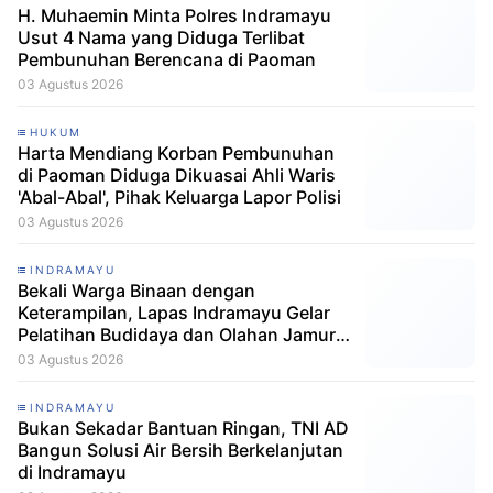
H. Muhaemin Minta Polres Indramayu
Usut 4 Nama yang Diduga Terlibat
Pembunuhan Berencana di Paoman
03 Agustus 2026
HUKUM
Harta Mendiang Korban Pembunuhan
di Paoman Diduga Dikuasai Ahli Waris
'Abal-Abal', Pihak Keluarga Lapor Polisi
03 Agustus 2026
INDRAMAYU
Bekali Warga Binaan dengan
Keterampilan, Lapas Indramayu Gelar
Pelatihan Budidaya dan Olahan Jamur
Tiram
03 Agustus 2026
INDRAMAYU
Bukan Sekadar Bantuan Ringan, TNI AD
Bangun Solusi Air Bersih Berkelanjutan
di Indramayu