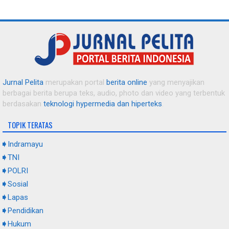
Senyum Warga Karang Malang, Krangkeng Kembali
Mengembang Usai Diguyur Air Bersih Bantuan Kodim 0616
Indramayu
Dituduh Nikah Siri dengan Kepsek, Guru SD di Indramayu
Angkat Bicara dan Bongkar Teror Mantan Suami
Jurnal Pelita
merupakan portal
berita online
yang menyajikan
berbagai berita berupa teks, audio, photo dan video yang terbentuk
Atasi Berkah Musim Tanam, Pemdes Langut dan Petani
berdasakan
teknologi hypermedia dan hiperteks
.
Kompak "Ngobor Tikus" demi Amankan Padi Muda
TOPIK TERATAS
Bekali Warga Binaan dengan Keterampilan, Lapas Indramayu
Indramayu
Gelar Pelatihan Budidaya dan Olahan Jamur Tiram
TNI
POLRI
Sosial
AKBP Prianggo Resmi Jabat Kapolres Indramayu, Toni RM
Berharap Perkara Mangkrak Cepat Dituntaskan
Lapas
Pendidikan
Hukum